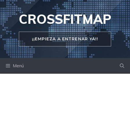
Saltar
al
CROSSFITMAP
contenido
¡¡EMPIEZA A ENTRENAR YA!!
Menú