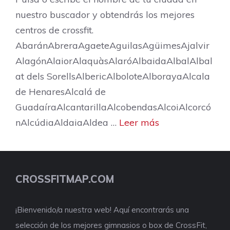
nuestro buscador y obtendrás los mejores
centros de crossfit.
AbaránAbreraAgaeteAguilasAgüimesAjalvir
AlagónAlaiorAlaquàsAlaróAlbaidaAlbalAlbal
at dels SorellsAlbericAlboloteAlborayaAlcala
de HenaresAlcalá de
GuadaíraAlcantarillaAlcobendasAlcoiAlcorcó
nAlcúdiaAldaiaAldea …
Leer más
CROSSFITMAP.COM
¡Bienvenido/a nuestra web! Aquí encontrarás una
selección de los mejores gimnasios o box de CrossFit,