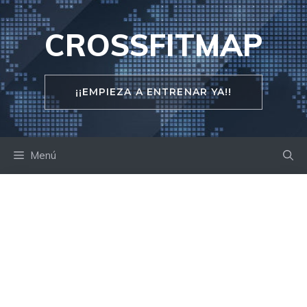
Saltar
al
CROSSFITMAP
contenido
¡¡EMPIEZA A ENTRENAR YA!!
Menú