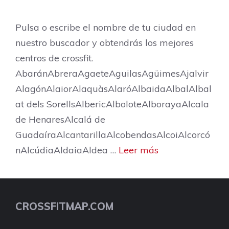
Pulsa o escribe el nombre de tu ciudad en
nuestro buscador y obtendrás los mejores
centros de crossfit.
AbaránAbreraAgaeteAguilasAgüimesAjalvir
AlagónAlaiorAlaquàsAlaróAlbaidaAlbalAlbal
at dels SorellsAlbericAlboloteAlborayaAlcala
de HenaresAlcalá de
GuadaíraAlcantarillaAlcobendasAlcoiAlcorcó
nAlcúdiaAldaiaAldea …
Leer más
CROSSFITMAP.COM