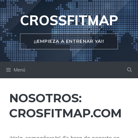
Saltar
al
CROSSFITMAP
contenido
¡¡EMPIEZA A ENTRENAR YA!!
Menú
NOSOTROS:
CROSFITMAP.COM
¡Hola, compañero/a! ¡Es hora de ponerte en