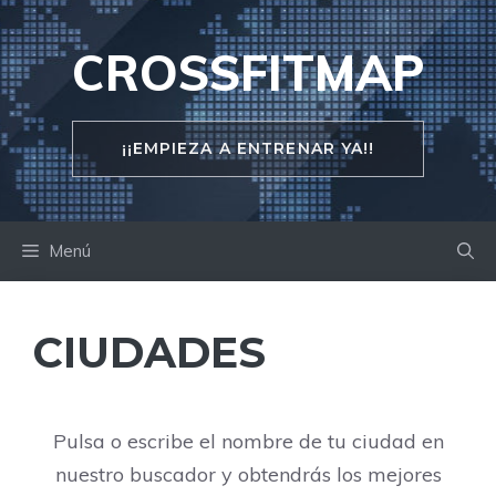
Saltar
al
CROSSFITMAP
contenido
¡¡EMPIEZA A ENTRENAR YA!!
Menú
CIUDADES
Pulsa o escribe el nombre de tu ciudad en
nuestro buscador y obtendrás los mejores