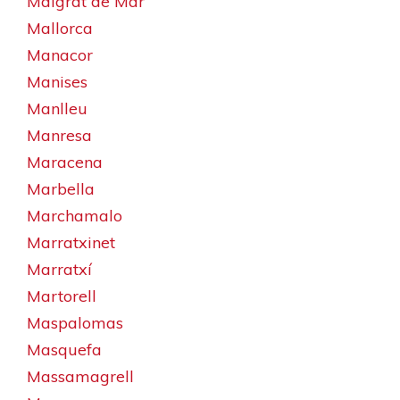
Malgrat de Mar
Mallorca
Manacor
Manises
Manlleu
Manresa
Maracena
Marbella
Marchamalo
Marratxinet
Marratxí
Martorell
Maspalomas
Masquefa
Massamagrell