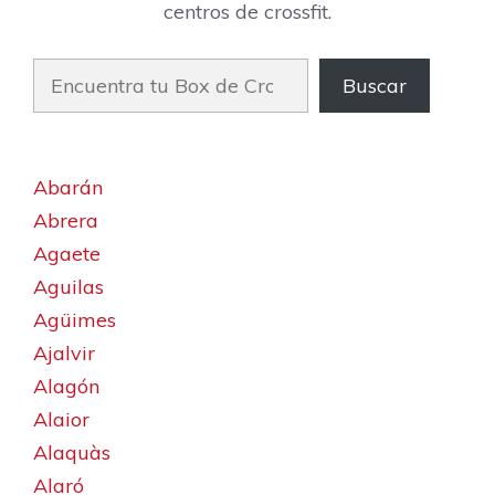
centros de crossfit.
Buscar
Buscar
Abarán
Abrera
Agaete
Aguilas
Agüimes
Ajalvir
Alagón
Alaior
Alaquàs
Alaró