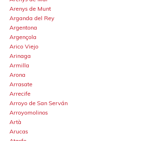
Arenys de Munt
Arganda del Rey
Argentona
Argençola
Arico Viejo
Arinaga
Armilla
Arona
Arrasate
Arrecife
Arroyo de San Serván
Arroyomolinos
Artà
Arucas
Atarfe