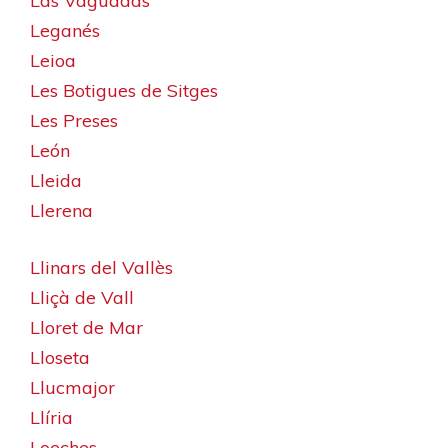
Las Vaguadas
Leganés
Leioa
Les Botigues de Sitges
Les Preses
León
Lleida
Llerena
Llinars del Vallès
Lliçà de Vall
Lloret de Mar
Lloseta
Llucmajor
Llíria
Loeches