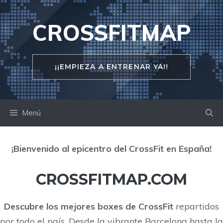
Saltar
al
CROSSFITMAP
contenido
¡¡EMPIEZA A ENTRENAR YA!!
Menú
¡Bienvenido al epicentro del CrossFit en España!
CROSSFITMAP.COM
Descubre los mejores boxes de CrossFit
repartidos
por todo el país. Desde la vibrante Barcelona hasta la