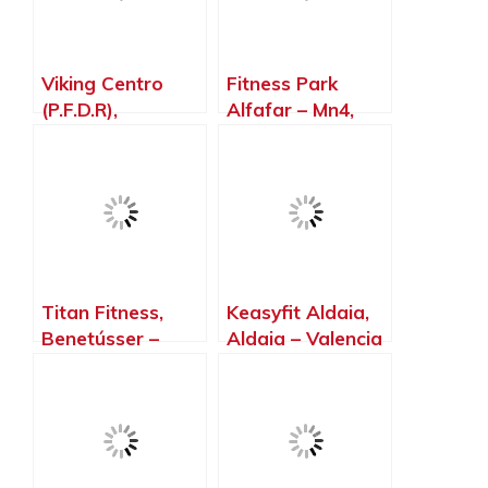
Viking Centro
Fitness Park
(P.F.D.R),
Alfafar – Mn4,
Burjassot –
Sedaví – Valencia
Valencia
Titan Fitness,
Keasyfit Aldaia,
Benetússer –
Aldaia – Valencia
Valencia