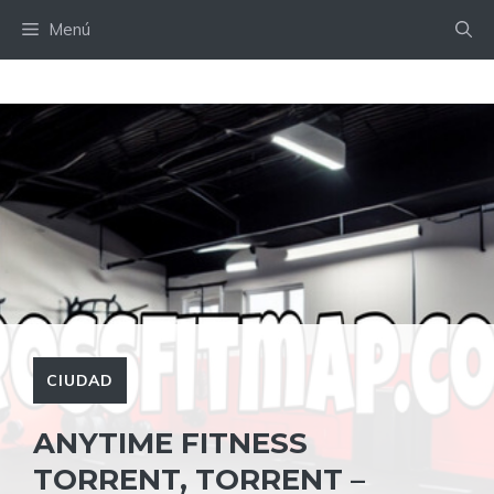
Saltar
Menú
al
contenido
CIUDAD
ANYTIME FITNESS
TORRENT, TORRENT –