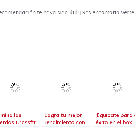
ecomendación te haya sido útil! ¡Nos encantaría verte
mina las
Logra tu mejor
¡Equípate para 
erdas Crossfit:
rendimiento con
éxito en el box
ca al Atleta
las mallas
con la mejor ro