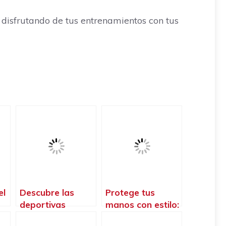
 disfrutando de tus entrenamientos con tus
el
Descubre las
Protege tus
deportivas
manos con estilo:
pa
crossfit
Descubre las