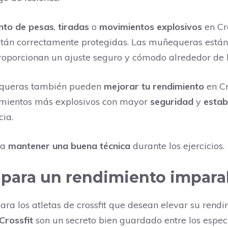
nto de pesas
,
tiradas
o
movimientos explosivos
en Cr
 están correctamente protegidas. Las muñequeras está
proporcionan un ajuste seguro y cómodo alrededor de
equeras también pueden
mejorar tu rendimiento
en Cr
imientos más explosivos con mayor
seguridad
y
estab
cia.
 a
mantener una buena técnica
durante los ejercicios.
para un rendimiento imparabl
ra los atletas de crossfit que desean elevar su rend
rossfit
son un secreto bien guardado entre los especi