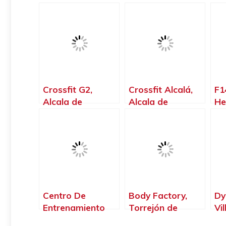
Crossfit G2,
Crossfit Alcalá,
F1
Alcala de
Alcala de
He
Henares – Madrid
Henares – Madrid
Centro De
Body Factory,
Dy
Entrenamiento
Torrejón de
Vi
Mardafit.,
Ardoz – Madrid
Pa