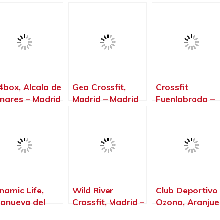
4box, Alcala de
Gea Crossfit,
Crossfit
nares – Madrid
Madrid – Madrid
Fuenlabrada –
Gimnasio –
Halterofilia –
Crossfit T – Rex
Fuenlabrada –
Madrid
namic Life,
Wild River
Club Deportivo
llanueva del
Crossfit, Madrid –
Ozono, Aranjue
rdillo – Madrid
Madrid
– Madrid