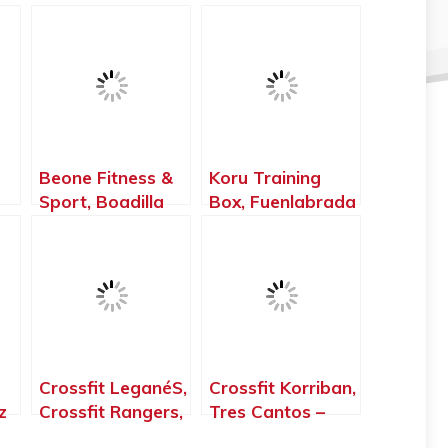
Beone Fitness &
Koru Training
Sport, Boadilla
Box, Fuenlabrada
del Monte –
– Madrid
Madrid
,
Crossfit LeganéS,
Crossfit Korriban,
z
Crossfit Rangers,
Tres Cantos –
Leganés – Madrid
Madrid