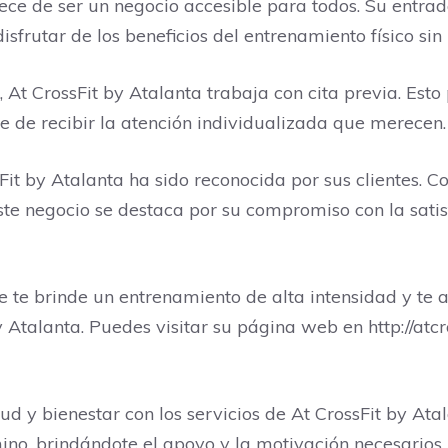
ece de ser un negocio accesible para todos. Su entra
sfrutar de los beneficios del entrenamiento físico sin 
At CrossFit by Atalanta trabaja con cita previa. Esto 
e de recibir la atención individualizada que merecen.
sFit by Atalanta ha sido reconocida por sus clientes. C
ste negocio se destaca por su compromiso con la satisf
 te brinde un entrenamiento de alta intensidad y te 
by Atalanta. Puedes visitar su página web en http://at
d y bienestar con los servicios de At CrossFit by Ata
no, brindándote el apoyo y la motivación necesarios p