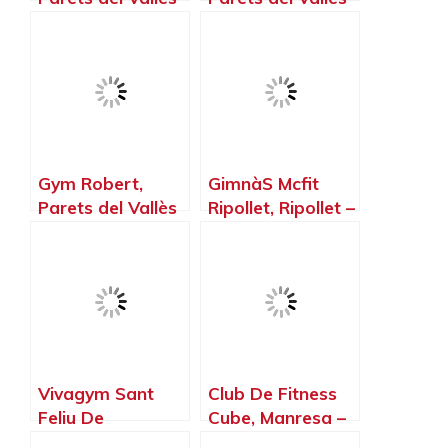
– Barcelona
– Barcelona
Gym Robert,
GimnàS Mcfit
Parets del Vallès
Ripollet, Ripollet –
– Barcelona
Barcelona
Vivagym Sant
Club De Fitness
Feliu De
Cube, Manresa –
Llobregat |
Barcelona