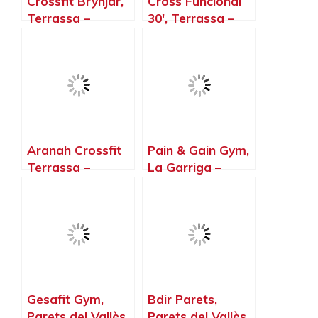
Crossfit Brynjar,
Cross Funcional
Terrassa –
30′, Terrassa –
Barcelona
Barcelona
Aranah Crossfit
Pain & Gain Gym,
Terrassa –
La Garriga –
Gimnasio Y
Barcelona
Abierto Box 24h,
Terrassa –
Barcelona
Gesafit Gym,
Bdir Parets,
Parets del Vallès
Parets del Vallès