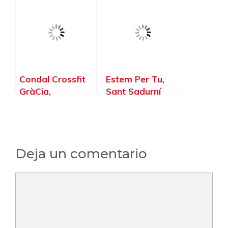
Gimnasio En
Barcelona, Sant
Feliu de
Llobregat –
Barcelona
Condal Crossfit
Estem Per Tu,
GràCia,
Sant Sadurní
Barcelona –
d’Anoia –
Barcelona
Barcelona
Deja un comentario
Comentario