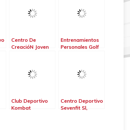
vo
Centro De
Entrenamientos
CreacióN Joven
Personales Golf
Vva, Villanueva
Del Guadiana,
de la Serena –
Badajoz –
Badajoz
Badajoz
oz
Club Deportivo
Centro Deportivo
Kombat
Sevenfit Sl,
Almendralejo,
Badajoz –
Almendralejo –
Badajoz
Badajoz