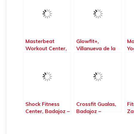
Masterbeat
Glowfit+,
Mo
Workout Center,
Villanueva de la
Yo
Villanueva de la
Serena – Badajoz
Vi
Serena – Badajoz
Se
Shock Fitness
Crossfit Gualas,
Fi
Center, Badajoz –
Badajoz –
Za
Badajoz
Badajoz
Ba