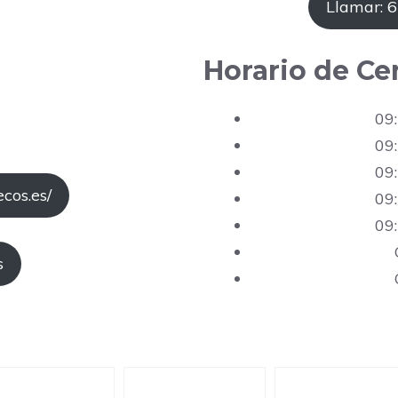
Llamar: 
Horario de Ce
09:
09:
09:
cos.es/
09:
09:
s