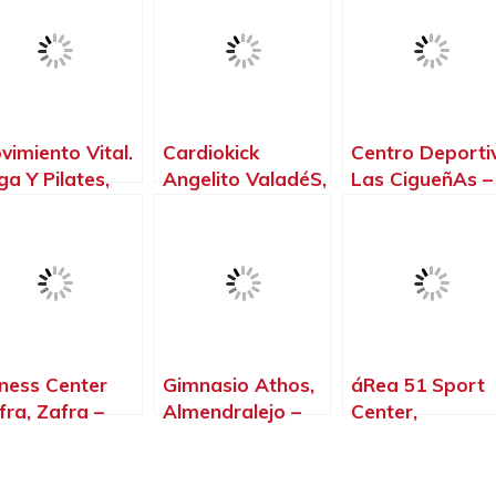
vimiento Vital.
Cardiokick
Centro Deporti
ga Y Pilates,
Angelito ValadéS,
Las CigueñAs –
llanueva de la
Villanueva de la
Hotel Cortijo
rena – Badajoz
Serena – Badajoz
Santa Cruz,
Villanueva de la
Serena – Badaj
tness Center
Gimnasio Athos,
áRea 51 Sport
fra, Zafra –
Almendralejo –
Center,
dajoz
Badajoz
Almendralejo –
Badajoz