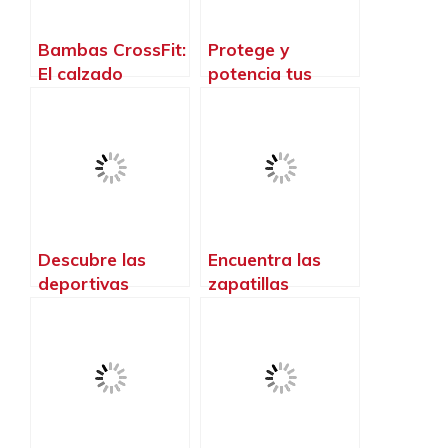
máximo potencial
Bambas CrossFit:
Protege y
El calzado
potencia tus
perfecto para
rodillas en el
dominar el box
CrossFit con las
mejores rodilleras
del mercado
Descubre las
Encuentra las
deportivas
zapatillas
crossfit para
perfectas para
hombres que te
dominar el
llevarán al
crossfit
siguiente nivel de
rendimiento