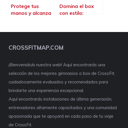
Protege tus
Domina el box
manos y alcanza
con estilo:
tu máximo
Descubre las
rendimiento con
mejores
las mejores
zapatillas de
calleras de
crossfit para
CROSSFITMAP.COM
crossfit
mujeres
¡Bienvenido/a nuestra web! Aquí encontrarás una
selección de los mejores gimnasios o box de CrossFit,
cuidadosamente evaluados y recomendados para
brindarte una experiencia excepcional.
Aquí encontrarás instalaciones de última generación,
entrenadores altamente capacitados y una comunidad
apasionada que te apoyará en cada paso de tu viaje
de CrossFit.