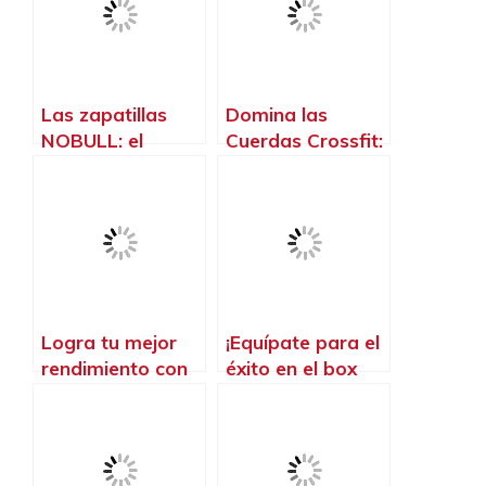
Las zapatillas
Domina las
NOBULL: el
Cuerdas Crossfit:
calzado perfecto
Saca al Atleta
para elevar tu
Interior que
rendimiento en
Llevas Dentro
CrossFit
Logra tu mejor
¡Equípate para el
rendimiento con
éxito en el box
las mallas
con la mejor ropa
crossfit para
para crossfit!
mujeres: estilo,
comodidad y