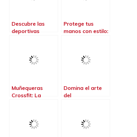
resistencia en
uno solo
Descubre las
Protege tus
deportivas
manos con estilo:
crossfit
Descubre las
diseñadas
mejores calleras
especialmente
para mujeres en
para mujeres,
el crossfit
¡potencia tu
rendimiento y
estilo!
Muñequeras
Domina el arte
Crossfit: La
del
protección
entrenamiento
esencial para
con la barra
elevar tu
crossfit: desafía
rendimiento
tus límites y
alcanza tu