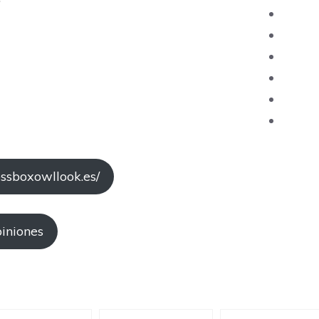
ssboxowllook.es/
piniones