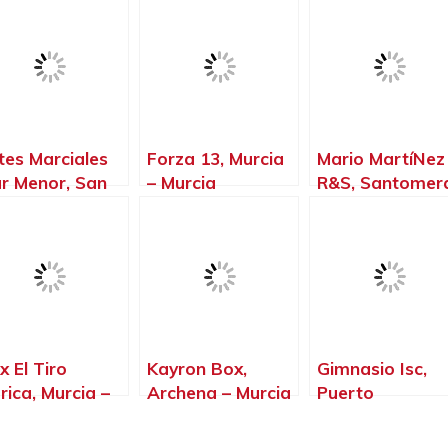
tes Marciales
Forza 13, Murcia
Mario MartíNez
r Menor, San
– Murcia
R&S, Santomer
vier – Murcia
– Murcia
x El Tiro
Kayron Box,
Gimnasio Isc,
rica, Murcia –
Archena – Murcia
Puerto
rcia
Lumbreras –
Murcia