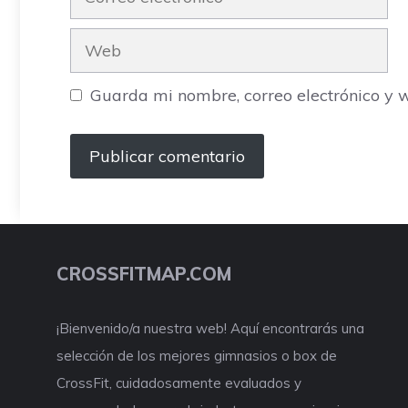
electrónico
Web
Guarda mi nombre, correo electrónico y 
CROSSFITMAP.COM
¡Bienvenido/a nuestra web! Aquí encontrarás una
selección de los mejores gimnasios o box de
CrossFit, cuidadosamente evaluados y