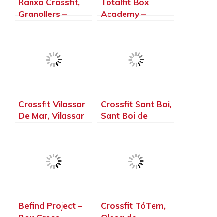
Ranxo Crossfit,
Totalfit Box
Granollers –
Academy –
Barcelona
Crosstraining En
Badalona –
Barcelona
Crossfit Vilassar
Crossfit Sant Boi,
De Mar, Vilassar
Sant Boi de
de Mar –
Llobregat –
Barcelona
Barcelona
Befind Project –
Crossfit TóTem,