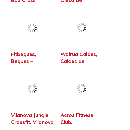
Box Cross
Olesa de
Training Olesa De
Montserrat –
Montserrat, Olesa
Barcelona
de Montserrat –
Barcelona
Fitbegues,
Wairua Caldes,
Begues –
Caldes de
Barcelona
Montbui –
Barcelona
Vilanova Jungle
Acros Fitness
Crossfit, Vilanova
Club,
i la Geltrú –
Castellbisbal –