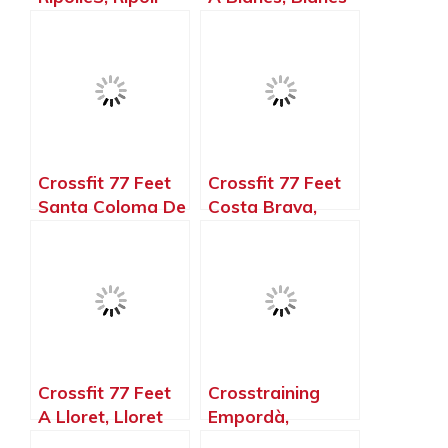
Girona
– Girona
Crossfit 77 Feet
Crossfit 77 Feet
Santa Coloma De
Costa Brava,
Farners, Santa
Conjunt de
Coloma de
Castell d’Aro –
Farners – Girona
Girona
Crossfit 77 Feet
Crosstraining
A Lloret, Lloret
Empordà,
de Mar – Girona
Forallac – Girona