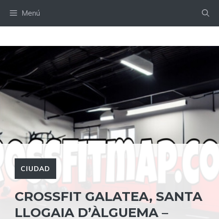
Saltar
Menú
al
contenido
CIUDAD
CROSSFIT GALATEA, SANTA
LLOGAIA D’ÀLGUEMA –