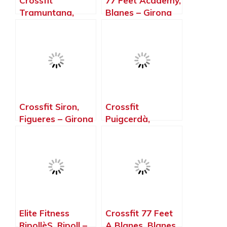
Crossfit
77 Feet Academy,
Tramuntana,
Blanes – Girona
Castelló
d’Empúries –
Girona
Crossfit Siron,
Crossfit
Figueres – Girona
Puigcerdà,
Puigcerdà –
Girona
Elite Fitness
Crossfit 77 Feet
RipollèS, Ripoll –
A Blanes, Blanes