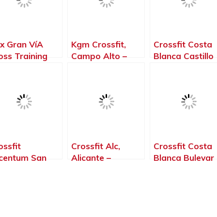
x Gran VíA
Kgm Crossfit,
Crossfit Costa
oss Training
Campo Alto –
Blanca Castillo
nter, Alicante –
Alicante
Box Crossfit
icante
Alicante, Alican
ossfit
Crossfit Alc,
Crossfit Costa
centum San
Alicante –
Blanca Bulevar ‍
an, Alicante –
Alicante
Box Crossfit
icante
Alicante, Alican
– Alicante