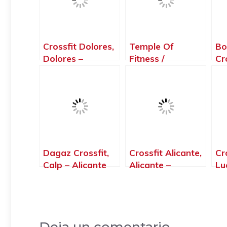
Crossfit Dolores,
Temple Of
Bo
Dolores –
Fitness /
Cr
Alicante
Gimnasio Agr /
Ce
Crossfit Dolores,
Al
Dolores –
Alicante
Dagaz Crossfit,
Crossfit Alicante,
Cr
Calp – Alicante
Alicante –
Lu
Alicante
Ju
Al
Deja un comentario