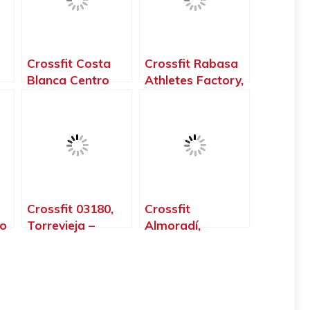
Crossfit Costa
Crossfit Rabasa
Blanca Centro ‍
Athletes Factory,
Box Crossfit
Sant Vicent del
te
Alicante, Alicante
Raspeig –
– Alicante
Alicante
Crossfit 03180,
Crossfit
‍o
Torrevieja –
Almoradí,
Alicante
Almoradí –
te
Alicante