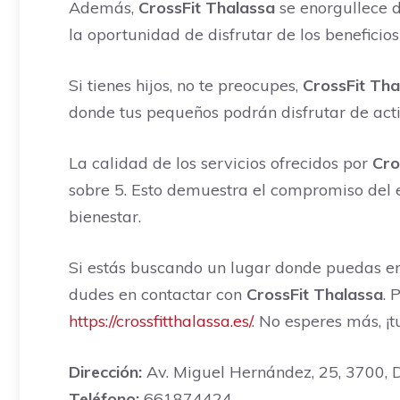
Además,
CrossFit Thalassa
se enorgullece d
la oportunidad de disfrutar de los beneficios 
Si tienes hijos, no te preocupes,
CrossFit Tha
donde tus pequeños podrán disfrutar de act
La calidad de los servicios ofrecidos por
Cro
sobre 5. Esto demuestra el compromiso del e
bienestar.
Si estás buscando un lugar donde puedas e
dudes en contactar con
CrossFit Thalassa
. 
https://crossfitthalassa.es/
. No esperes más, ¡t
Dirección:
Av. Miguel Hernández, 25, 3700, D
Teléfono:
661874424.