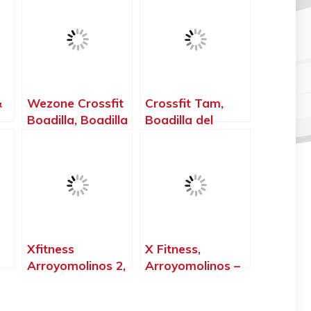
&
Wezone Crossfit
Crossfit Tam,
Boadilla, Boadilla
Boadilla del
del Monte –
Monte – Madrid
Madrid
Xfitness
X Fitness,
Arroyomolinos 2,
Arroyomolinos –
Arroyomolinos –
Madrid
Madrid