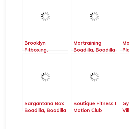
Brooklyn
Mortraining
Mo
Fitboxing,
Boadilla, Boadilla
Pl
Boadilla del
del Monte –
de
Monte – Madrid
Madrid
Ma
Sargantana Box
Boutique Fitness I
Gy
Boadilla, Boadilla
Motion Club
Vi
del Monte –
Boadilla, Boadilla
Od
Madrid
del Monte –