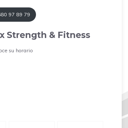
680 97 89 79
x Strength & Fitness
oce su horario