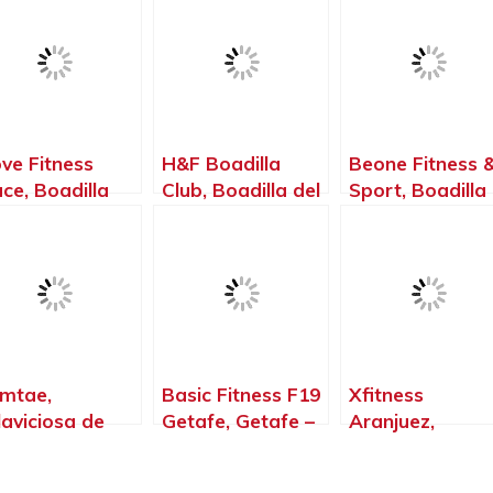
ve Fitness
H&F Boadilla
Beone Fitness 
ace, Boadilla
Club, Boadilla del
Sport, Boadilla
l Monte –
Monte – Madrid
del Monte –
drid
Madrid
mtae,
Basic Fitness F19
Xfitness
llaviciosa de
Getafe, Getafe –
Aranjuez,
ón – Madrid
Madrid
Aranjuez –
Madrid