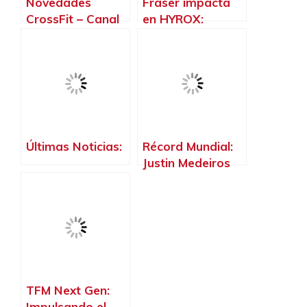
Novedades
Fraser impacta
CrossFit – Canal
en HYROX:
de Anabel Ávila
Tragédia en
en Telegram
CrossFit y más
novedades de
mayo 2025
Últimas Noticias:
Récord Mundial:
Justin Medeiros
Líder del CrossFit
Open 2025
TFM Next Gen:
Impulsando el