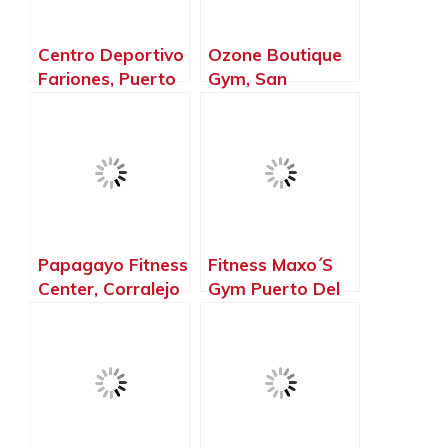
Canarias
Centro Deportivo
Ozone Boutique
Fariones, Puerto
Gym, San
del Carmen – La
Bartolomé de
Palma, Islas
Tirajana – La
Canarias
Palma, Islas
Canarias
Papagayo Fitness
Fitness Maxo´S
Center, Corralejo
Gym Puerto Del
– La Palma, Islas
Rosario, Puerto
Canarias
del Rosario – La
Palma, Islas
Canarias