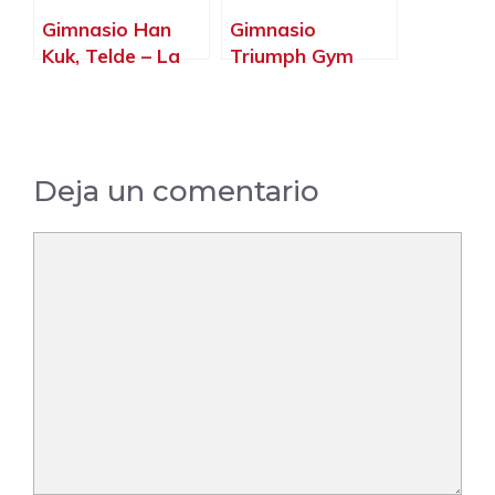
Gimnasio Han
Gimnasio
Kuk, Telde – La
Triumph Gym
Palma, Islas
Carrizal De
Canarias
Ingenio, Ingenio –
La Palma, Islas
Canarias
Deja un comentario
Comentario