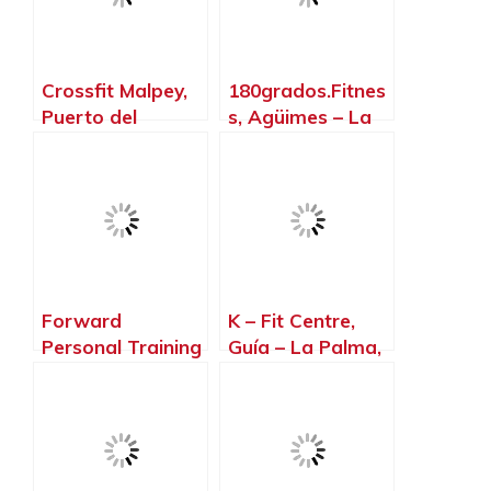
Crossfit Malpey,
180grados.Fitnes
Puerto del
s, Agüimes – La
Rosario – La
Palma, Islas
Palma, Islas
Canarias
Canarias
Forward
K – Fit Centre,
Personal Training
Guía – La Palma,
& Health
Islas Canarias
Solutions, Las
Palmas de Gran
Canaria – La
Palma, Islas