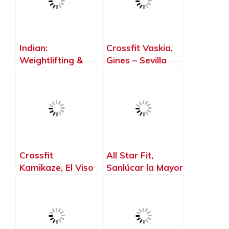
Indian:
Crossfit Vaskia,
Weightlifting &
Gines – Sevilla
Fitness, Castilleja
de la Cuesta –
Sevilla
Crossfit
All Star Fit,
Kamikaze, El Viso
Sanlúcar la Mayor
del Alcor – Sevilla
– Sevilla