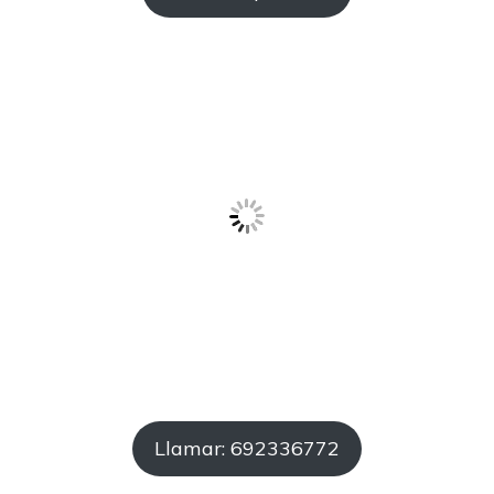
Llamar: 692336772