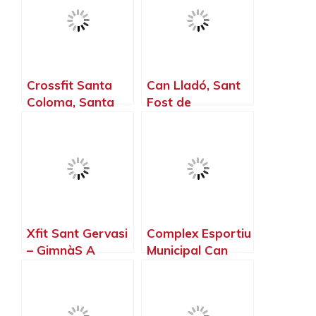
Crossfit Santa
Can Lladó, Sant
Coloma, Santa
Fost de
Coloma de
Campsentelles –
Gramenet –
Barcelona
Barcelona
Xfit Sant Gervasi
Complex Esportiu
– GimnàS A
Municipal Can
Barcelona,
Xaubet, Pineda
Barcelona –
de Mar –
Barcelona
Barcelona