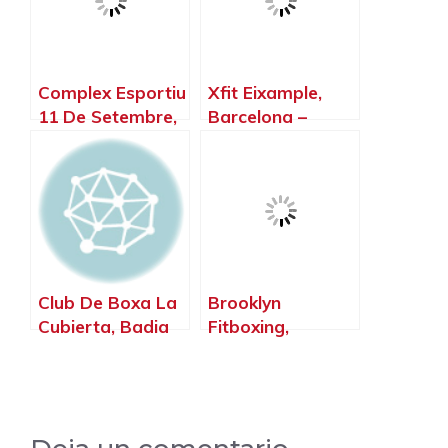
Complex Esportiu
Xfit Eixample,
11 De Setembre,
Barcelona –
Sant Andreu de
Barcelona
la Barca –
Barcelona
Club De Boxa La
Brooklyn
Cubierta, Badia
Fitboxing,
del Vallès –
L’Hospitalet de
Barcelona
Llobregat –
Barcelona