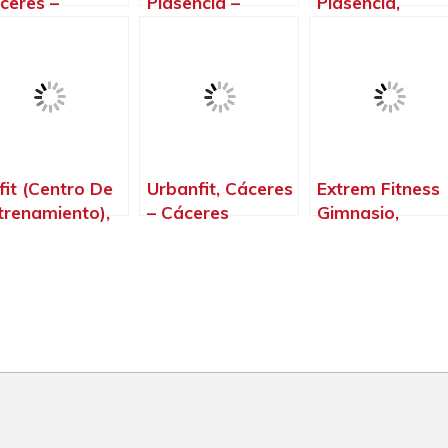
ceres‎ –
Plasencia –
Plasencia,
ceres‎
Cáceres‎
Plasencia –
Cáceres‎
fit (Centro De
Urbanfit, Cáceres‎
Extrem Fitness
trenamiento),
– Cáceres‎
Gimnasio,
ceres‎ –
Montehermoso 
ceres‎
Cáceres‎