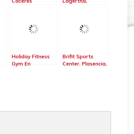
Cáceres‎
Lagertha,
Cáceres‎ –
Cáceres‎
Holiday Fitness
Brifit Sports
Gym En
Center. Plasencia,
–
Navalmoral De
Plasencia –
La Mata,
Cáceres‎
Navalmoral de la
Mata – Cáceres‎