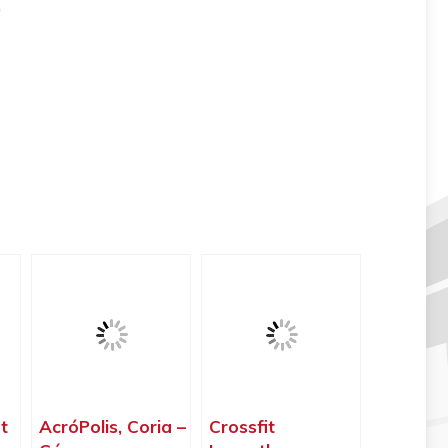
0
t
AcróPolis, Coria –
Crossfit