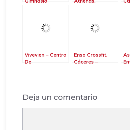
Gimnasio
Athenas,
Cá
Femenino Y
Miajadas –
Cá
Escuela De Baile,
Cáceres‎
Miajadas –
Cáceres‎
Vivevien – Centro
Enso Crossfit,
As
De
Cáceres‎ –
En
Entrenamiento,
Cáceres‎
Cá
Cáceres‎ –
Cá
Cáceres‎
Deja un comentario
Comentario