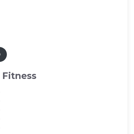
9
 Fitness
0
0
0
0
0