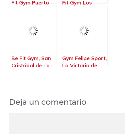
Fit Gym Puerto
Fit Gym Los
Santiago,
Cristianos, Los
Santiago del
Cristianos –
Teide – Santa
Santa Cruz de
Cruz de Tenerife
Tenerife
Be Fit Gym, San
Gym Felipe Sport,
Cristóbal de La
La Victoria de
Laguna – Santa
Acentejo – Santa
Cruz de Tenerife
Cruz de Tenerife
Deja un comentario
Comentario