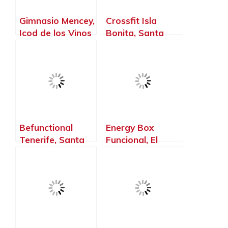
Gimnasio Mencey,
Crossfit Isla
Icod de los Vinos
Bonita, Santa
– Santa Cruz de
Cruz de La Palma
Tenerife
– Santa Cruz de
Tenerife
Befunctional
Energy Box
Tenerife, Santa
Funcional, El
Cruz de Tenerife
Sauzal – Santa
– Santa Cruz de
Cruz de Tenerife
Tenerife