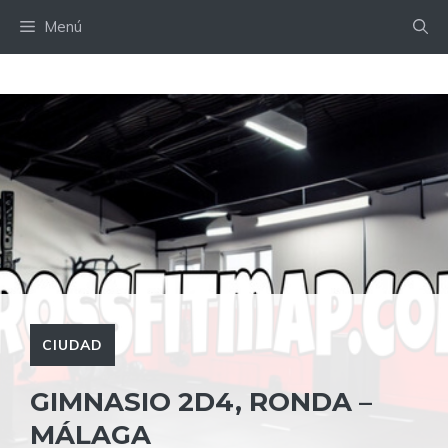
Saltar
Menú
al
contenido
CIUDAD
GIMNASIO 2D4, RONDA –
MÁLAGA