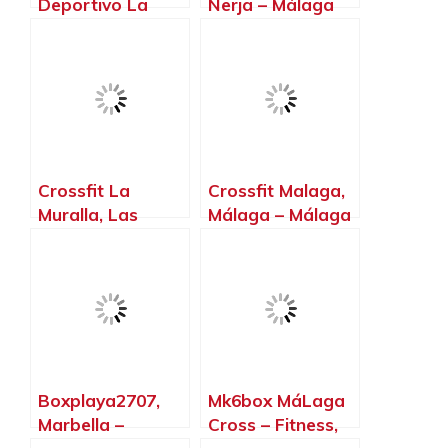
Deportivo La
Nerja – Málaga
Colonia, San
Pedro de
Alcántara –
Málaga
Crossfit La
Crossfit Malaga,
Muralla, Las
Málaga – Málaga
Lagunas –
Málaga
Boxplaya2707,
Mk6box MáLaga
Marbella –
Cross – Fitness,