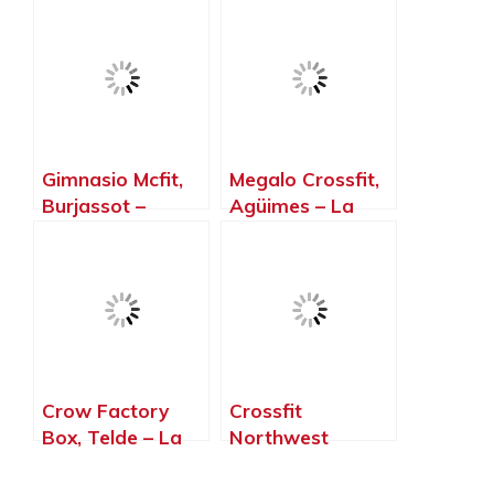
Málaga
Málaga – Málaga
Gimnasio Mcfit,
Megalo Crossfit,
Burjassot –
Agüimes – La
Valencia
Palma, Islas
Canarias
Crow Factory
Crossfit
Box, Telde – La
Northwest
Palma, Islas
Paterna, Paterna
Canarias
– Valencia