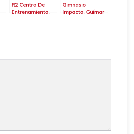
R2 Centro De
Gimnasio
Entrenamiento,
Impacto, Güímar
Tacoronte –
– Santa Cruz de
Santa Cruz de
Tenerife
a
Tenerife
e