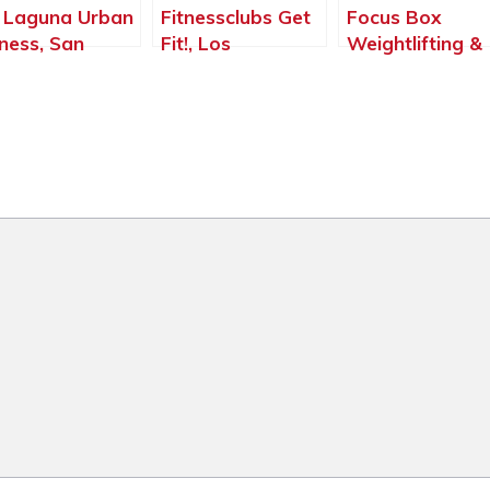
 Laguna Urban
Fitnessclubs Get
Focus Box
tness, San
Fit!, Los
Weightlifting &
istóbal de La
Cristianos –
Fitness, San
guna – Santa
Santa Cruz de
Cristóbal de La
uz de Tenerife
Tenerife
Laguna – Sant
Cruz de Tenerif