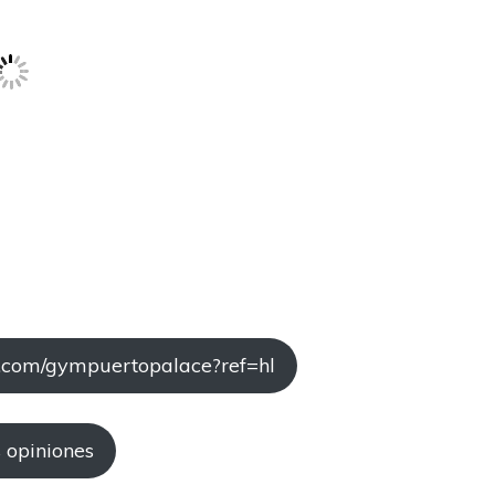
k.com/gympuertopalace?ref=hl
s opiniones