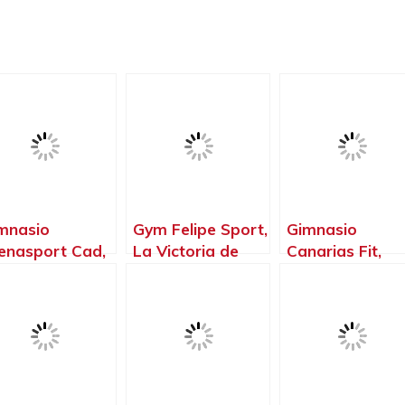
mnasio
Gym Felipe Sport,
Gimnasio
enasport Cad,
La Victoria de
Canarias Fit,
erto de la Cruz
Acentejo – Santa
Tegueste – San
Santa Cruz de
Cruz de Tenerife
Cruz de Tenerif
nerife