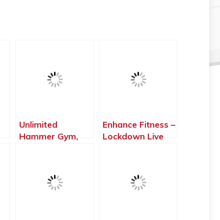
Unlimited
Enhance Fitness –
Hammer Gym,
Lockdown Live
ta
Arona – Santa
Fitness Classes,
e
Cruz de Tenerife
Los Cristianos –
Santa Cruz de
Tenerife