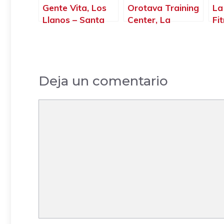
Gente Vita, Los
Orotava Training
La
Llanos – Santa
Center, La
Fi
Cruz de Tenerife
Orotava – Santa
Cr
Cruz de Tenerife
La
Cr
Deja un comentario
Comentario