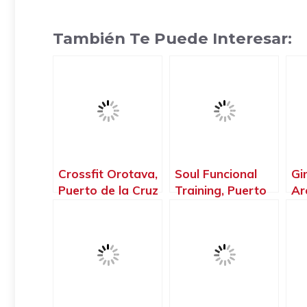
También Te Puede Interesar:
Crossfit Orotava,
Soul Funcional
Gi
Puerto de la Cruz
Training, Puerto
Ar
– Santa Cruz de
de la Cruz –
Pu
Tenerife
Santa Cruz de
– 
Tenerife
Te