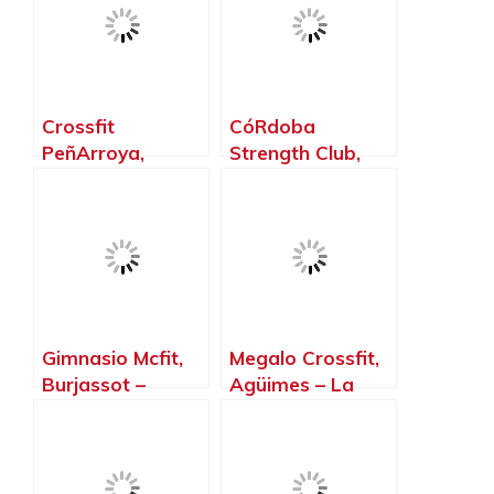
Crossfit
CóRdoba
PeñArroya,
Strength Club,
Peñarroya –
Córdoba –
Pueblonuevo –
Córdoba
Córdoba
Gimnasio Mcfit,
Megalo Crossfit,
Burjassot –
Agüimes – La
Valencia
Palma, Islas
Canarias