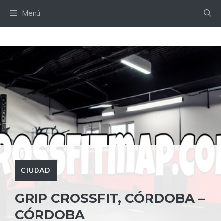
Saltar
Menú
al
contenido
CIUDAD
GRIP CROSSFIT, CÓRDOBA –
CÓRDOBA