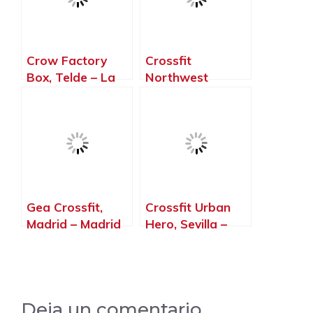
Crow Factory
Crossfit
Box, Telde – La
Northwest
Palma, Islas
Paterna, Paterna
Canarias
– Valencia
Gea Crossfit,
Crossfit Urban
Madrid – Madrid
Hero, Sevilla –
Sevilla
Deja un comentario