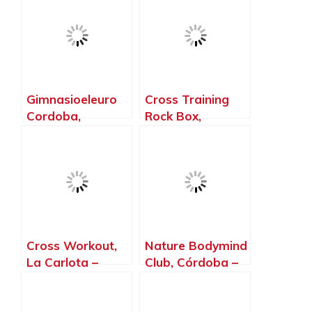
Gimnasioeleuro
Cross Training
Cordoba,
Rock Box,
Córdoba –
Hinojosa del
Córdoba
Duque – Córdoba
Cross Workout,
Nature Bodymind
La Carlota –
Club, Córdoba –
Córdoba
Córdoba