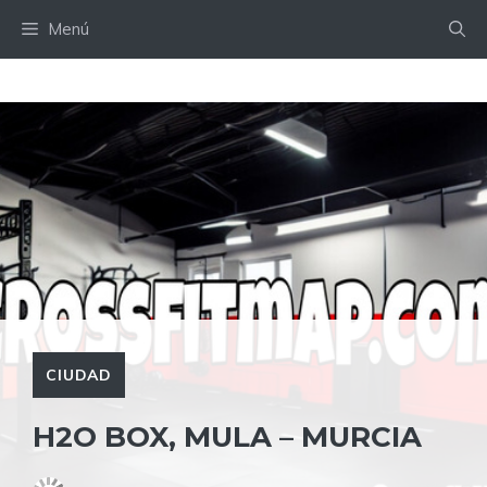
Saltar
Menú
al
contenido
CIUDAD
H2O BOX, MULA – MURCIA