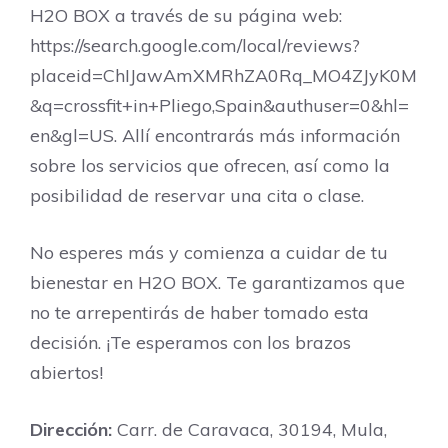
H2O BOX a través de su página web:
https://search.google.com/local/reviews?
placeid=ChIJawAmXMRhZA0Rq_MO4ZJyK0M
&q=crossfit+in+Pliego,Spain&authuser=0&hl=
en&gl=US. Allí encontrarás más información
sobre los servicios que ofrecen, así como la
posibilidad de reservar una cita o clase.
No esperes más y comienza a cuidar de tu
bienestar en H2O BOX. Te garantizamos que
no te arrepentirás de haber tomado esta
decisión. ¡Te esperamos con los brazos
abiertos!
Dirección:
Carr. de Caravaca, 30194, Mula,