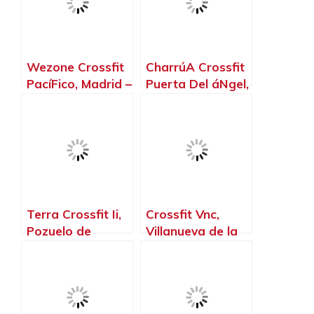
Wezone Crossfit
CharrúA Crossfit
PacíFico, Madrid –
Puerta Del áNgel,
Madrid
Madrid – Madrid
Terra Crossfit Ii,
Crossfit Vnc,
Pozuelo de
Villanueva de la
Alarcón – Madrid
Cañada – Madrid