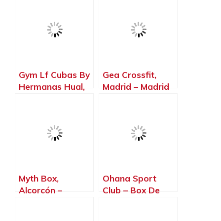
Gym Lf Cubas By
Gea Crossfit,
Hermanas Hual,
Madrid – Madrid
Cubas de la
Sagra – Madrid
Myth Box,
Ohana Sport
Alcorcón –
Club – Box De
Madrid
Crossfit,
Torrelodones –