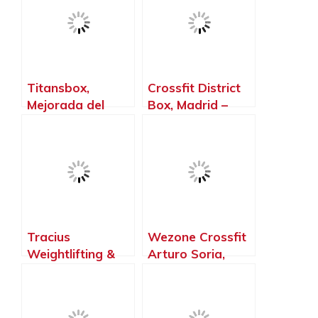
Madrid
Titansbox,
Crossfit District
Mejorada del
Box, Madrid –
Campo – Madrid
Madrid
Tracius
Wezone Crossfit
Weightlifting &
Arturo Soria,
Fitness, Alcorcón
Madrid – Madrid
– Madrid