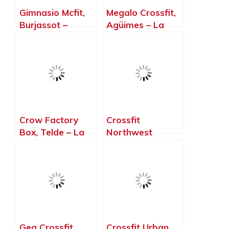
Gimnasio Mcfit,
Megalo Crossfit,
Burjassot –
Agüimes – La
Valencia
Palma, Islas
Canarias
Crow Factory
Crossfit
Box, Telde – La
Northwest
Palma, Islas
Paterna, Paterna
Canarias
– Valencia
Gea Crossfit,
Crossfit Urban