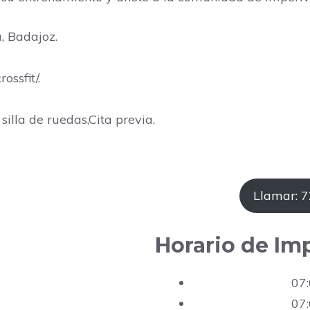
a, Badajoz.
ssfit/.
silla de ruedas,Cita previa.
Llamar: 
Horario de Im
07:
07: