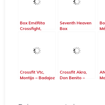
Box EméRita
Seventh Heaven
Bo
Crossfight,
Box
Mé
Mérida – Badajoz
Crosstraining,
Mérida – Badajoz
Crossfit Vtc,
Crossfit Akra,
AN
Montijo – Badajoz
Don Benito –
Mo
Badajoz