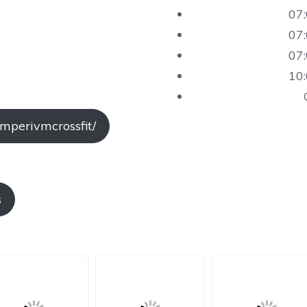
07:
07:
07:
10:
mperivmcrossfit/
s