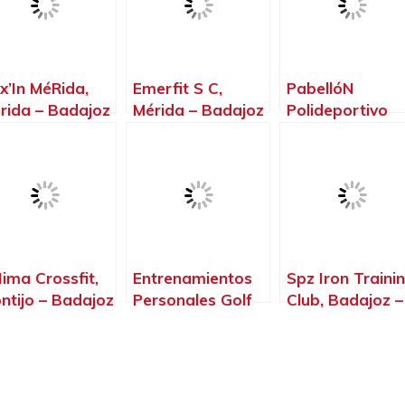
x’In MéRida,
Emerfit S C,
PabellóN
rida – Badajoz
Mérida – Badajoz
Polideportivo
Diocles, Mérida
Badajoz
ima Crossfit,
Entrenamientos
Spz Iron Traini
ntijo – Badajoz
Personales Golf
Club, Badajoz –
Del Guadiana,
Badajoz
Badajoz –
Badajoz