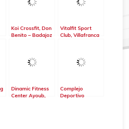
Koi Crossfit, Don
Vitalfit Sport
Benito – Badajoz
Club, Villafranca
 –
de los Barros –
Badajoz
ng
Dinamic Fitness
Complejo
Center Ayoub,
Deportivo
Zafra – Badajoz
HelióPolis,
Villanueva de la
Serena – Badajoz