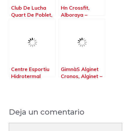
Club De Lucha
Hn Crossfit,
Quart De Poblet,
Alboraya –
Quart de Poblet –
Valencia
Valencia
Centre Esportiu
GimnàS Alginet
Hidrotermal
Cronos, Alginet –
Benaguasil,
Valencia
Benaguasil –
Valencia
Deja un comentario
Comentario