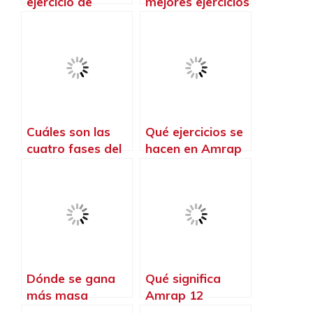
ejercicio de
mejores ejercicios
CrossFit
de CrossFit
Cuáles son las
Qué ejercicios se
cuatro fases del
hacen en Amrap
CrossFit
Dónde se gana
Qué significa
más masa
Amrap 12
muscular gym o