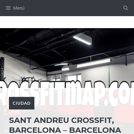
Saltar
Menú
al
contenido
CIUDAD
SANT ANDREU CROSSFIT,
BARCELONA – BARCELONA