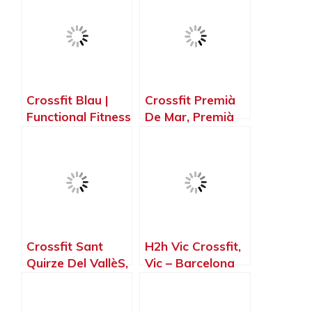
Vallès –
Barcelona
Barcelona
Crossfit Blau |
Crossfit Premià
Functional Fitness
De Mar, Premià
Centre | Train
de Mar –
Hard. Train Safe.,
Barcelona
Sant Pere de
Ribes – Barcelona
Crossfit Sant
H2h Vic Crossfit,
Quirze Del VallèS,
Vic – Barcelona
Sant Quirze del
Vallès –