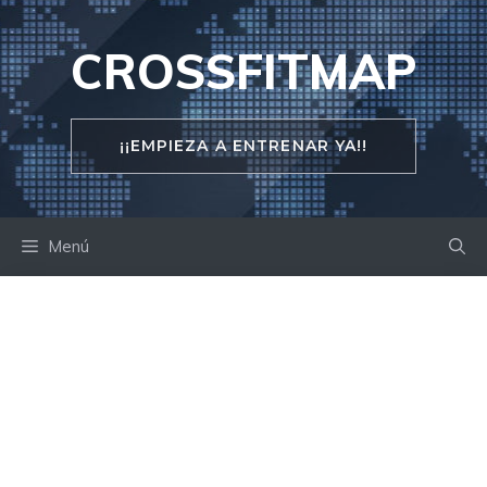
Saltar
al
CROSSFITMAP
contenido
¡¡EMPIEZA A ENTRENAR YA!!
Menú