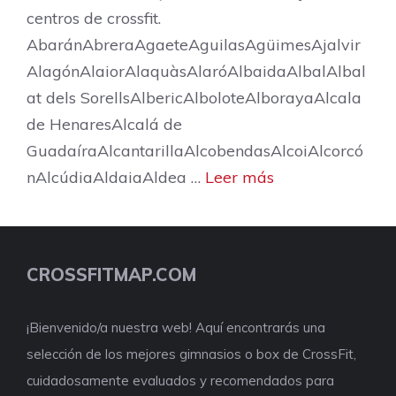
centros de crossfit.
AbaránAbreraAgaeteAguilasAgüimesAjalvir
AlagónAlaiorAlaquàsAlaróAlbaidaAlbalAlbal
at dels SorellsAlbericAlboloteAlborayaAlcala
de HenaresAlcalá de
GuadaíraAlcantarillaAlcobendasAlcoiAlcorcó
nAlcúdiaAldaiaAldea …
Leer más
CROSSFITMAP.COM
¡Bienvenido/a nuestra web! Aquí encontrarás una
selección de los mejores gimnasios o box de CrossFit,
cuidadosamente evaluados y recomendados para