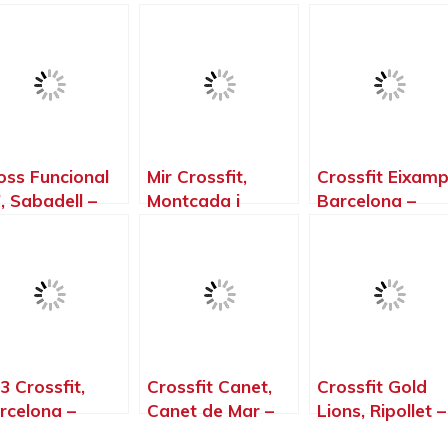
oss Funcional
Mir Crossfit,
Crossfit Eixamp
′, Sabadell –
Montcada i
Barcelona –
rcelona
Reixac –
Barcelona
Barcelona
3 Crossfit,
Crossfit Canet,
Crossfit Gold
rcelona –
Canet de Mar –
Lions, Ripollet –
rcelona
Barcelona
Barcelona