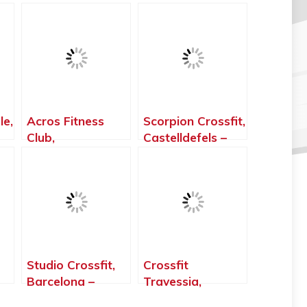
le,
Acros Fitness
Scorpion Crossfit,
Club,
Castelldefels –
Castellbisbal –
Barcelona
Barcelona
Studio Crossfit,
Crossfit
Barcelona –
Travessia,
Barcelona
L’Hospitalet –