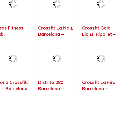
ros Fitness
Crossfit La Nau,
Crossfit Gold
ub,
Barcelona –
Lions, Ripollet –
stellbisbal –
Barcelona
Barcelona
rcelona
ona Crossfit,
Distrito 080
Crossfit La Fira
c – Barcelona
Barcelona –
Barcelona –
Boutique De
Barcelona
Entrenamiento,
Barcelona –
Barcelona