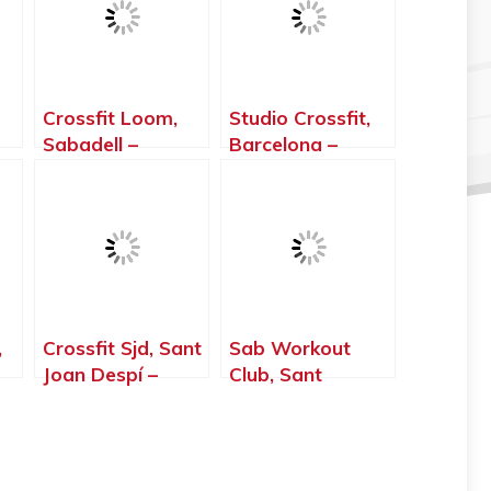
Crossfit Loom,
Studio Crossfit,
Sabadell –
Barcelona –
Barcelona
Barcelona
,
Crossfit Sjd, Sant
Sab Workout
Joan Despí –
Club, Sant
Barcelona
Andreu de la
Barca –
Barcelona