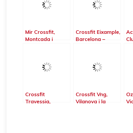
Mir Crossfit,
Crossfit Eixample,
Ac
Montcada i
Barcelona –
Cl
Reixac –
Barcelona
Ca
Barcelona
Ba
Crossfit
Crossfit Vng,
Oz
Travessia,
Vilanova i la
Vi
L’Hospitalet –
Geltrú –
Barcelona
Barcelona