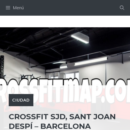
Saltar
Menú
al
contenido
CIUDAD
CROSSFIT SJD, SANT JOAN
DESPÍ – BARCELONA