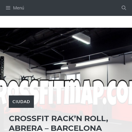
Saltar
Menú
al
contenido
CIUDAD
CROSSFIT RACK’N ROLL,
ABRERA – BARCELONA