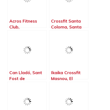
Acros Fitness
Crossfit Santa
Club,
Coloma, Santa
Castellbisbal –
Coloma de
Barcelona
Gramenet –
Barcelona
Can Lladó, Sant
Ikaika Crossfit
Fost de
Masnou, El
Campsentelles –
Masnou –
Barcelona
Barcelona