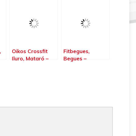
Barcelona
Barcelona
,
Oikos Crossfit
Fitbegues,
Iluro, Mataró –
Begues –
Barcelona
Barcelona