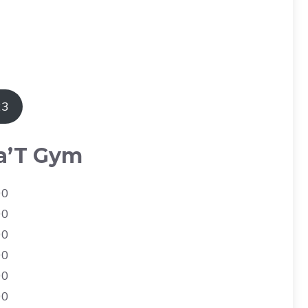
23
a’T Gym
00
00
00
00
00
00