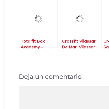
Barcelona
Reixac –
Ba
Barcelona
Totalfit Box
Crossfit Vilassar
Cr
Academy –
De Mar, Vilassar
Sa
Crosstraining En
de Mar –
Ll
Badalona –
Barcelona
Ba
Barcelona
Deja un comentario
Comentario