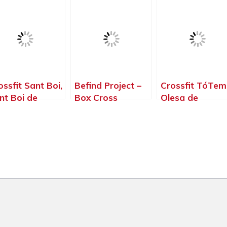
rcelona
Badalona –
Barcelona
Barcelona
ossfit Sant Boi,
Befind Project –
Crossfit TóTem
nt Boi de
Box Cross
Olesa de
obregat –
Training Olesa De
Montserrat –
rcelona
Montserrat, Olesa
Barcelona
de Montserrat –
Barcelona