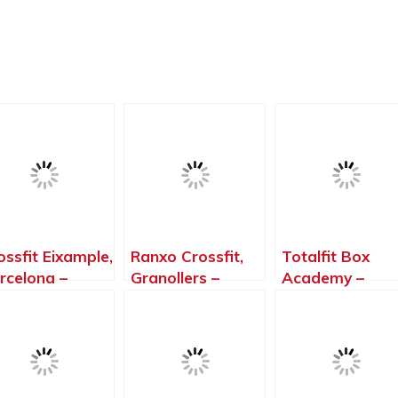
ossfit Eixample,
Ranxo Crossfit,
Totalfit Box
rcelona –
Granollers –
Academy –
rcelona
Barcelona
Crosstraining E
Badalona –
Barcelona