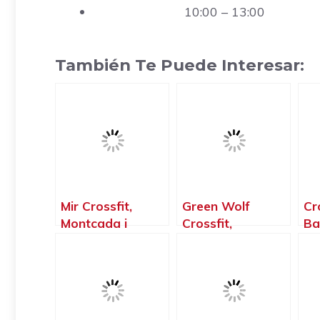
10:00 – 13:00
También Te Puede Interesar:
Mir Crossfit,
Green Wolf
Cr
Montcada i
Crossfit,
Ba
Reixac –
Badalona –
Ba
Barcelona
Barcelona