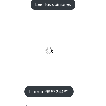
Leer las opiniones
Llamar: 696724482