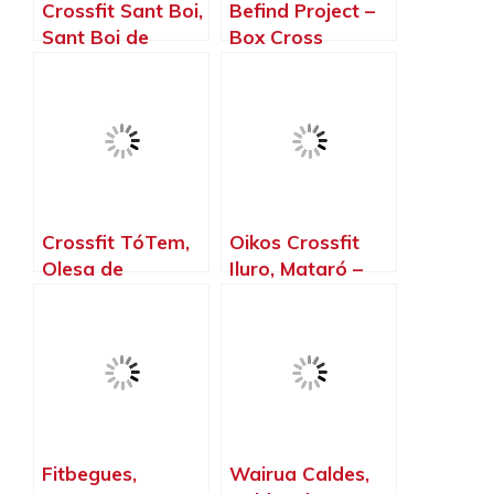
Crossfit Sant Boi,
Befind Project –
Sant Boi de
Box Cross
Llobregat –
Training Olesa De
Barcelona
Montserrat, Olesa
de Montserrat –
Barcelona
Crossfit TóTem,
Oikos Crossfit
Olesa de
Iluro, Mataró –
Montserrat –
Barcelona
Barcelona
Fitbegues,
Wairua Caldes,