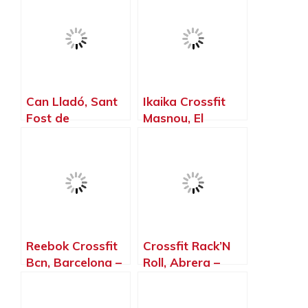
Barcelona
Gramenet –
Barcelona
Can Lladó, Sant
Ikaika Crossfit
Fost de
Masnou, El
Campsentelles –
Masnou –
Barcelona
Barcelona
Reebok Crossfit
Crossfit Rack’N
Bcn, Barcelona –
Roll, Abrera –
Barcelona
Barcelona