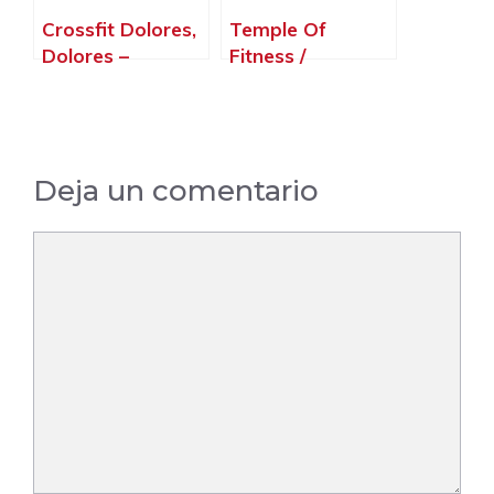
Crossfit Dolores,
Temple Of
Dolores –
Fitness /
Alicante
Gimnasio Agr /
Crossfit Dolores,
Dolores –
Alicante
Deja un comentario
Comentario