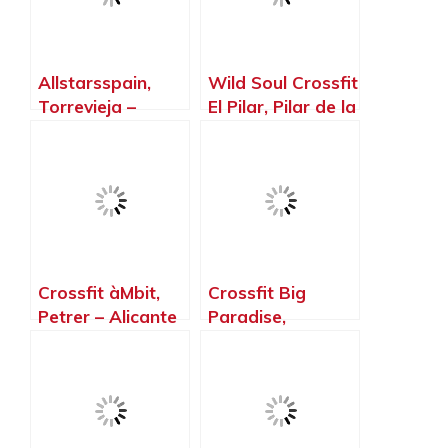
Allstarsspain,
Wild Soul Crossfit
Torrevieja –
El Pilar, Pilar de la
Alicante
Horadada –
Alicante
Crossfit àMbit,
Crossfit Big
Petrer – Alicante
Paradise,
Alicante –
Alicante