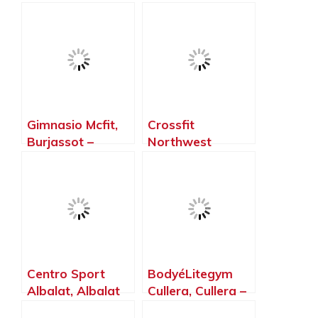
Gimnasio Mcfit,
Crossfit
Burjassot –
Northwest
Valencia
Paterna, Paterna
– Valencia
Centro Sport
BodyéLitegym
Albalat, Albalat
Cullera, Cullera –
dels Sorells –
Valencia