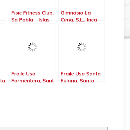
Fisic Fitness Club,
Gimnasio La
Sa Pobla – Islas
Cima, S.L., Inca –
Baleares
Islas Baleares
Fraile Usa
Fraile Usa Santa
eta
Formentera, Sant
Eularia, Santa
Francesc Xavier –
Eulària des Riu –
Islas Baleares
Islas Baleares