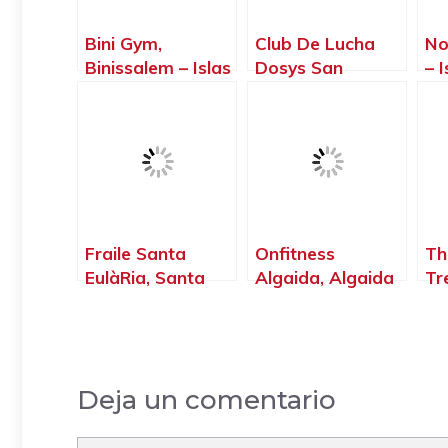
Bini Gym,
Club De Lucha
No
Binissalem – Islas
Dosys San
– 
Baleares
Antonio, Sant
Antoni de
Portmany – Islas
Baleares
Fraile Santa
Onfitness
Th
EulàRia, Santa
Algaida, Algaida
Tr
Eulària des Riu –
– Islas Baleares
Is
Islas Baleares
Deja un comentario