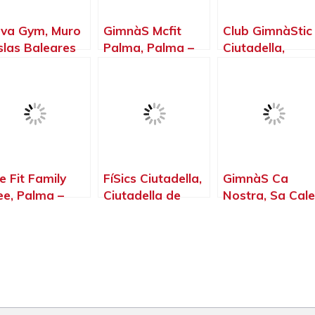
va Gym, Muro
GimnàS Mcfit
Club GimnàStic
Islas Baleares
Palma, Palma –
Ciutadella,
Islas Baleares
Ciutadella de
Menorca – Islas
Baleares
e Fit Family
FíSics Ciutadella,
GimnàS Ca
ee, Palma –
Ciutadella de
Nostra, Sa Cal
las Baleares
Menorca – Islas
– Islas Baleares
Baleares