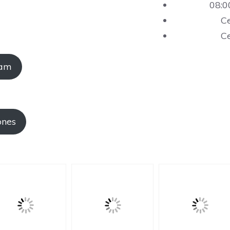
08:0
C
C
ram
ones