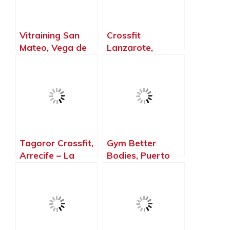
Vitraining San
Crossfit
Mateo, Vega de
Lanzarote,
San Mateo – La
Arrecife – La
Palma, Islas
Palma, Islas
Canarias
Canarias
Tagoror Crossfit,
Gym Better
Arrecife – La
Bodies, Puerto
Palma, Islas
Rico de Gran
Canarias
Canaria – La
Palma, Islas
Canarias