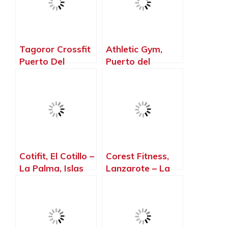
Tagoror Crossfit
Athletic Gym,
Puerto Del
Puerto del
Carmen, Puerto
Carmen – La
del Carmen – La
Palma, Islas
Palma, Islas
Canarias
Canarias
Cotifit, El Cotillo –
Corest Fitness,
La Palma, Islas
Lanzarote – La
Canarias
Palma, Islas
Canarias