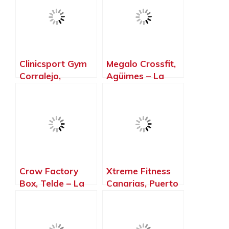
Clinicsport Gym
Megalo Crossfit,
Corralejo,
Agüimes – La
Corralejo – La
Palma, Islas
Palma, Islas
Canarias
Canarias
Crow Factory
Xtreme Fitness
Box, Telde – La
Canarias, Puerto
Palma, Islas
del Rosario – La
Canarias
Palma, Islas
Canarias