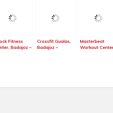
Badajoz
Badajoz
Badajoz
ock Fitness
Crossfit Gualas,
Masterbeat
nter, Badajoz –
Badajoz –
Workout Center
dajoz
Badajoz
Villanueva de la
Serena – Badaj