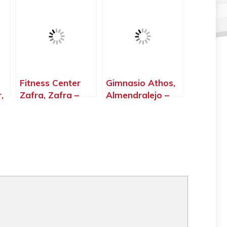
Crosstraining,
Villafranca de los
Mérida – Badajoz
Barros – Badajoz
Fitness Center
Gimnasio Athos,
,
Zafra, Zafra –
Almendralejo –
Badajoz
Badajoz
oz