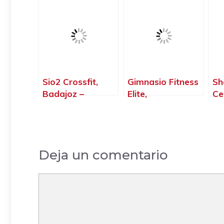
Del Guadiana,
HelióPolis,
– 
Badajoz –
Villanueva de la
Badajoz
Serena – Badajoz
Sio2 Crossfit,
Gimnasio Fitness
Sh
Badajoz –
Elite,
Ce
Badajoz
Almendralejo –
Ba
Badajoz
Deja un comentario
Comentario