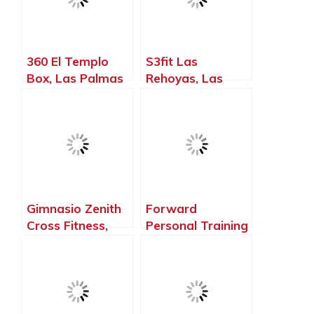
360 El Templo
S3fit Las
Box, Las Palmas
Rehoyas, Las
de Gran Canaria
Palmas de Gran
– La Palma, Islas
Canaria – La
Canarias
Palma, Islas
Canarias
Gimnasio Zenith
Forward
Cross Fitness,
Personal Training
Las Palmas de
& Health
Gran Canaria –
Solutions, Las
La Palma, Islas
Palmas de Gran
Canarias
Canaria – La
Palma, Islas