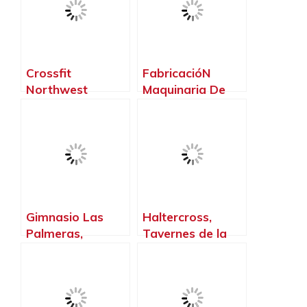
Crossfit
FabricacióN
Northwest
Maquinaria De
Paterna, Paterna
Fitness Grupo
– Valencia
Contact, El Puig
de Santamaria –
Valencia
Gimnasio Las
Haltercross,
Palmeras,
Tavernes de la
Alaquàs –
Valldigna –
Valencia
Valencia