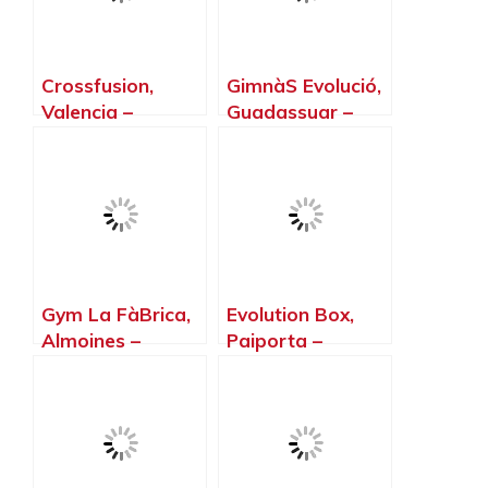
Crossfusion,
GimnàS Evolució,
Valencia –
Guadassuar –
Valencia
Valencia
Gym La FàBrica,
Evolution Box,
Almoines –
Paiporta –
Valencia
Valencia