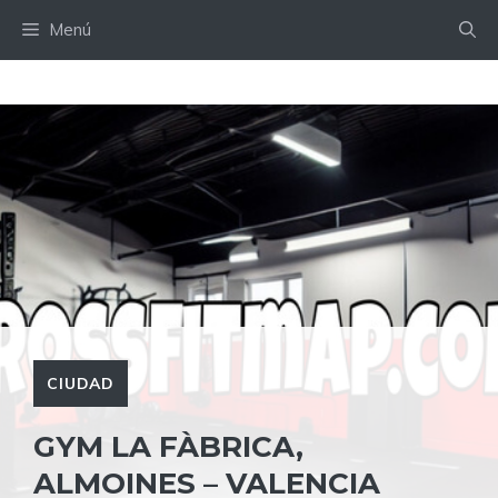
Saltar
Menú
al
contenido
CIUDAD
GYM LA FÀBRICA,
ALMOINES – VALENCIA